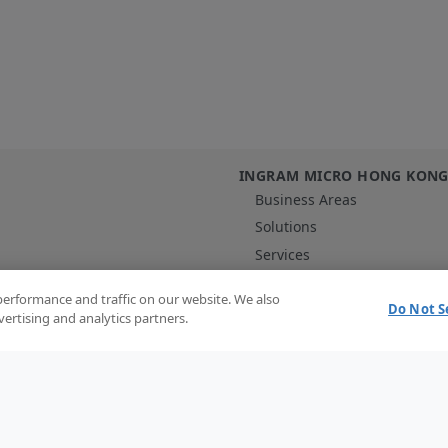
INGRAM MICRO HONG KON
Business Areas
Solutions
Services
Vendors
performance and traffic on our website. We also
Contact Us
Do Not S
vertising and analytics partners.
Content Hub
acy Policy
Cookie policy
Cookie options