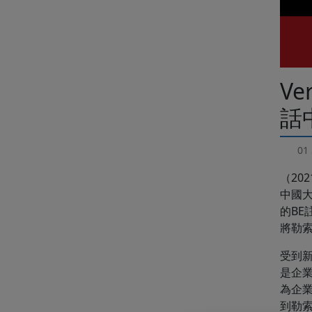
Ve
話
01 
（20
中國大
的B
將勒
受到
是企業
為企
到勒