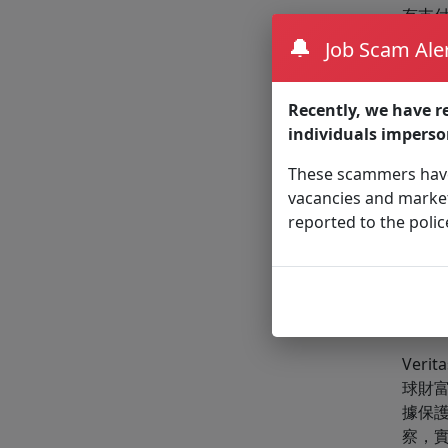
有支
🔔
Job Scam Aler
為此，
戶，提
案的具
Recently, we have re
Mic
individuals impers
此外，
These scammers have
決方
vacancies and market
reported to the polic
Veri
關於 
Ver
球財富
據保
察，實