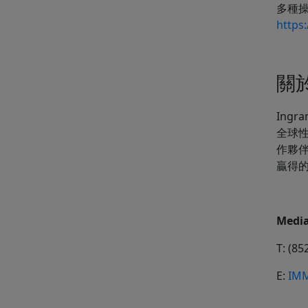
多種操
https
關於
Ingr
全球
作夥
贏得
Media
T: (85
E:
IMM