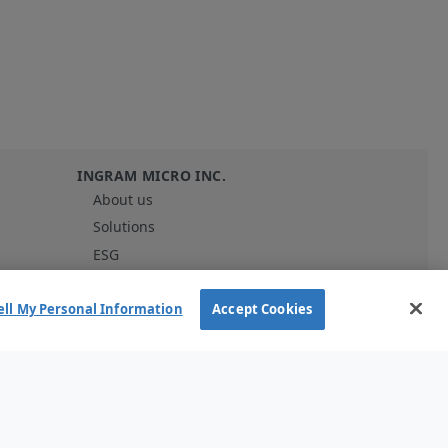
G
INGRAM MICRO INC.
About us
Solutions
ESG
Investor Relations
Careers
ell My Personal Information
Accept Cookies
News