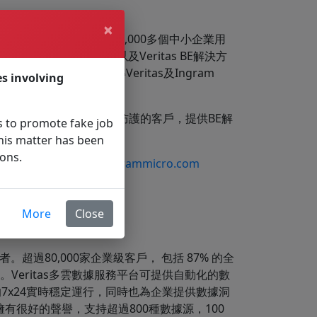
×
Veritas BE解決方案的50,000多個中小企業用
術知識、最佳實踐以及Veritas BE解決方
攻擊的用戶可獲得Veritas及Ingram
es involving
雲中的資料。
討會，為有興趣了解BE勒索攻擊防護的客戶，提供BE解
 to promote fake job
勒索攻擊的業務韌性。
his matter has been
ions.
tas.SupportCenter@ingrammicro.com
More
Close
導者。超過80,000家企業級客戶， 包括 87% 的全
流程。Veritas多雲數據服務平台可提供自動化的數
7x24實時穩定運行，同時也為企業提供數據洞
擁有很好的聲譽，支持超過800種數據源，100