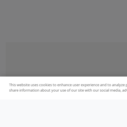
This website uses cookies to enhance user experience and to analyze 
share information about your use of our site with our social media, ad
Terms and Conditions of Sale
Terms of use
Priv