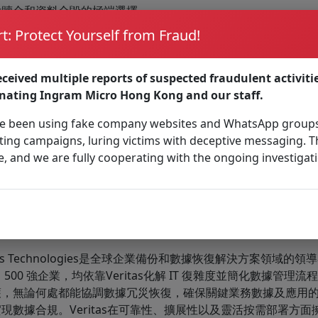
付贖金和資料全毀的極端選擇。
t: Protect Yourself from Fraud!
Veritas攜手Ingram Micro建立BE防勒索攻擊電話中心，為使用
供針對勒索攻擊防禦的專業諮詢和7x24小時的緊急援助服務，獲取技
體操作指導，用以建立完備的營商環境以免受到勒索攻擊。已遭受勒索
ceived multiple reports of suspected fraudulent activiti
ro技術支援，保護備份資料遠離外部攻擊，進而全面保護本地或
onating Ingram Micro Hong Kong and our staff.
 Veritas和Ingram Micro更定期舉行免費培訓及網上研
 been using fake company websites and WhatsApp groups
案免費試用和深度體驗，助其加深對勒索病毒的認知，提升對抗
ing campaigns, luring victims with deceptive messaging. T
e, and we are fully cooperating with the ongoing investigat
tas Backup Exec防勒索攻擊電話中心: +852 2564 9101 /
IM.Veri
Veritas
itas Technologies是全球企業備份和數據恢復解決方案領域的領
 500 強企業，均依靠Veritas化解 IT 復雜度並簡化數據管理
護，無論何處都能協調數據冗災恢復，確保關鍵業務數據及應用的
現數據合規。Veritas在可靠性、擴展性以及靈活按需部署方面