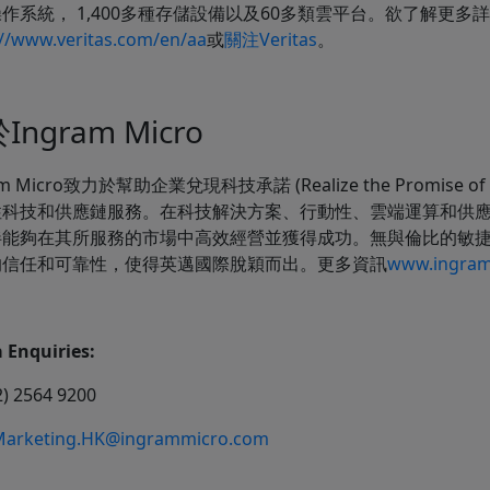
作系統， 1,400多種存儲設備以及60多類雲平台。欲了解更多
://www.veritas.com/en/aa
或
關注Veritas
。
Ingram Micro
am Micro致力於幫助企業兌現科技承諾 (Realize the Promise
性科技和供應鏈服務。在科技解決方案、行動性、雲端運算和供
伴能夠在其所服務的市場中高效經營並獲得成功。無與倫比的敏
的信任和可靠性，使得英邁國際脫穎而出。更多資訊
www.ingram
 Enquiries:
2) 2564 9200
arketing.HK@ingrammicro.com